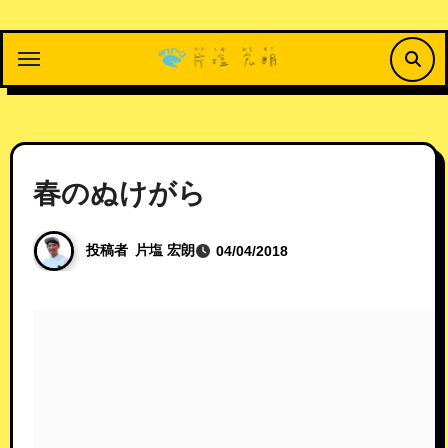
内
容
を
ス
キ
ッ
プ
春のぬけがら
投稿者
片塩 宏朗
04/04/2018