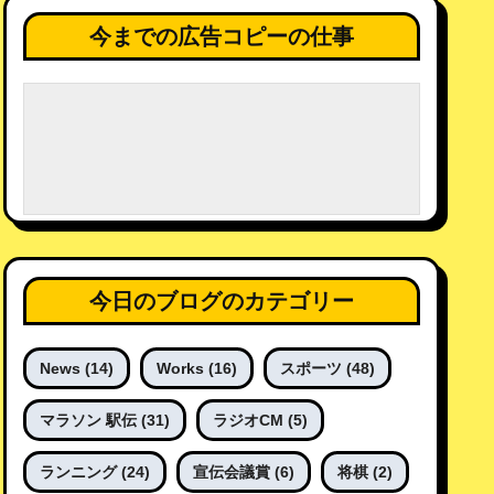
今までの広告コピーの仕事
今日のブログのカテゴリー
News
(14)
Works
(16)
スポーツ
(48)
マラソン 駅伝
(31)
ラジオCM
(5)
ランニング
(24)
宣伝会議賞
(6)
将棋
(2)