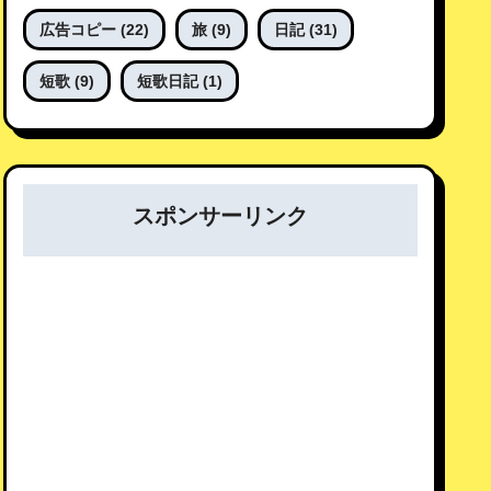
広告コピー
(22)
旅
(9)
日記
(31)
短歌
(9)
短歌日記
(1)
スポンサーリンク