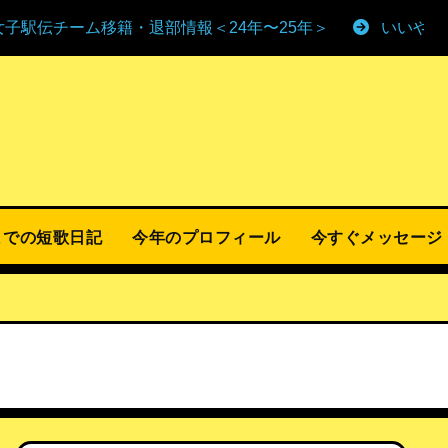
女子駅伝チーム移籍・退部情報＜24年〜25年＞
いいやま
までの短歌日記
今年のプロフィール
今すぐメッセージ