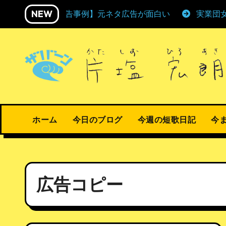
内
NEW
【広告事例】元ネタ広告が面白い
実業団
容
を
ス
キ
ッ
プ
ホーム
今日のブログ
今週の短歌日記
今
広告コピー