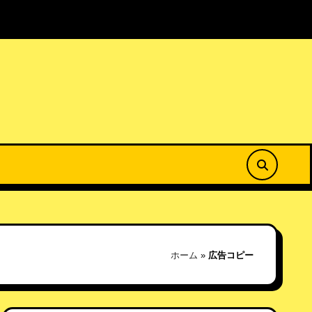
菜の花公園で春を満喫
居場所のない場所から25春
ホーム
»
広告コピー