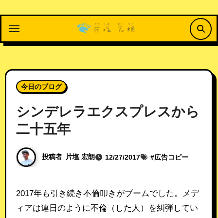
内
容
を
ス
キ
ッ
今日のブログ
プ
シンデレラエクスプレスから
二十五年
投稿者
片塩 宏朗
12/27/2017
#
広告コピー
2017年も引き続き不倫叩きがブームでした。メデ
ィアは連日のように不倫（した人）を糾弾してい