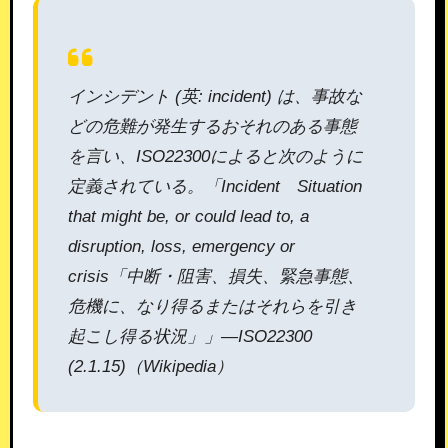
インシデント (英: incident) は、事故な
どの危難が発生するおそれのある事態
を言い、ISO22300によると次のように
定義されている。「Incident Situation
that might be, or could lead to, a
disruption, loss, emergency or
crisis「中断・阻害、損失、緊急事態、
危機に、なり得るまたはそれらを引き
起こし得る状況」」—ISO22300
(2.1.15)（Wikipedia）