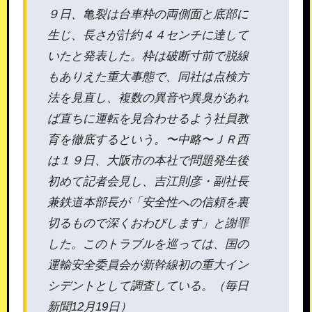
９日、亀裂は台車枠の両側面と底部に
生じ、長さが計約４４センチに達して
いたと発表した。枠は破断寸前で脱線
もありえた重大事態で、同社は点検方
法を見直し、複数の異音や異臭があれ
ば直ちに運転を見合わせるよう社員教
育を徹底するという。〜中略〜ＪＲ西
は１９日、大阪市の本社で問題発生後
初めて記者会見し、吉江則彦・副社長
兼鉄道本部長が「安全性への信頼を裏
切るもので深くおわびします」と謝罪
した。このトラブルを巡っては、国の
運輸安全委員会が新幹線初の重大イン
シデントとして調査している。（毎日
新聞12月19日）