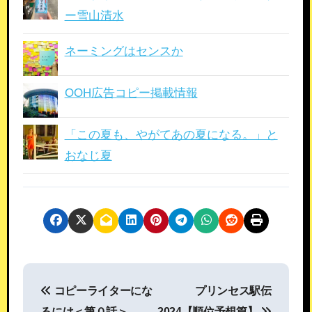
ー雪山清水
ネーミングはセンスか
OOH広告コピー掲載情報
「この夏も、やがてあの夏になる。」と
おなじ夏
投
コピーライターにな
プリンセス駅伝
稿
るには＜第０話＞
2024【順位予想篇】