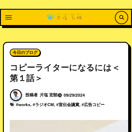
内
容
を
ス
キ
ッ
今日のブログ
プ
コピーライターになるには＜
第１話＞
投稿者
片塩 宏朗
09/29/2024
#
works
, #
ラジオCM
, #
宣伝会議賞
, #
広告コピー