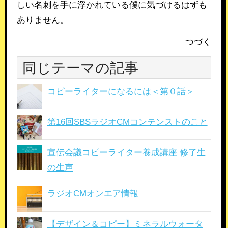
しい名刺を手に浮かれている僕に気づけるはずも
ありません。
つづく
同じテーマの記事
コピーライターになるには＜第０話＞
第16回SBSラジオCMコンテンストのこと
宣伝会議コピーライター養成講座 修了生
の生声
ラジオCMオンエア情報
【デザイン＆コピー】ミネラルウォータ