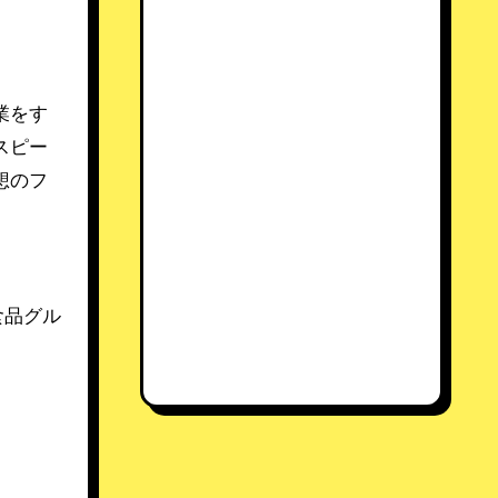
業をす
スピー
想のフ
食品グル