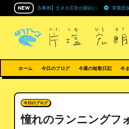
内
NEW
【広告事例】元ネタ広告が面白い
実業団
容
を
ス
キ
ッ
プ
ホーム
今日のブログ
今週の短歌日記
今
今日のブログ
憧れのランニングフ