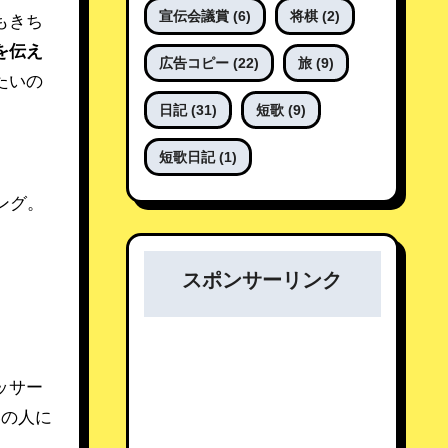
宣伝会議賞
(6)
将棋
(2)
もきち
を伝え
広告コピー
(22)
旅
(9)
たいの
日記
(31)
短歌
(9)
短歌日記
(1)
ング。
スポンサーリンク
ッサー
いの人に