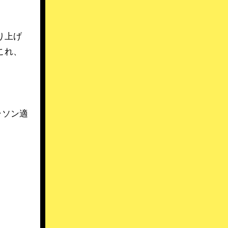
り上げ
これ、
ラソン適