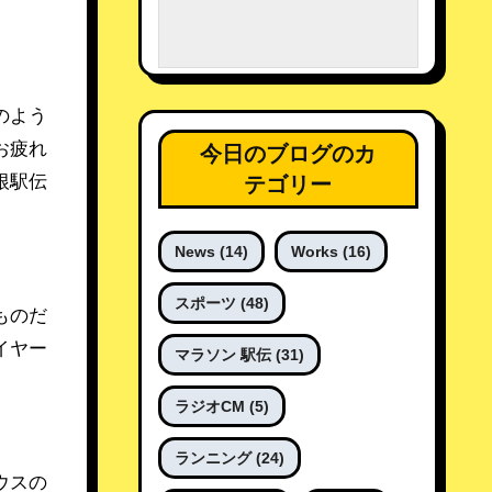
お疲れ
今日のブログのカ
テゴリー
根駅伝
News
(14)
Works
(16)
スポーツ
(48)
ものだ
イヤー
マラソン 駅伝
(31)
ラジオCM
(5)
ランニング
(24)
ウスの