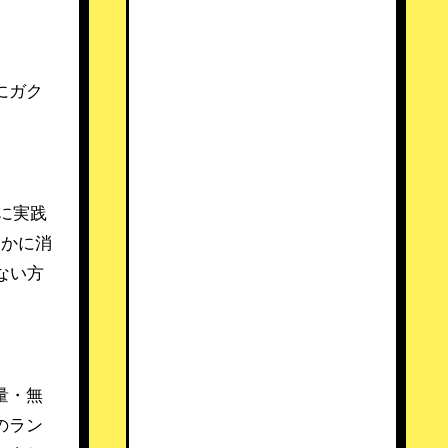
にガク
に実践
こかに消
ない方
量・無
のラン