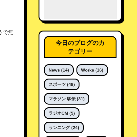
今日のブログのカ
テゴリー
News
(14)
Works
(16)
スポーツ
(48)
マラソン 駅伝
(31)
ラジオCM
(5)
ランニング
(24)