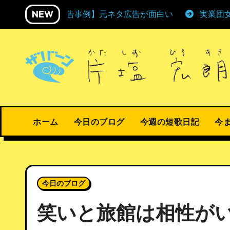
内
NEW
【広告事例】元ネタ広告が面白い
実業団
容
を
ス
キ
ッ
プ
ホーム
今日のブログ
今週の短歌日記
今
今日のブログ
笑いと旅館は相性が