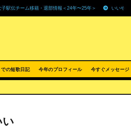
女子駅伝チーム移籍・退部情報＜24年〜25年＞
いいやま
までの短歌日記
今年のプロフィール
今すぐメッセージ
いい