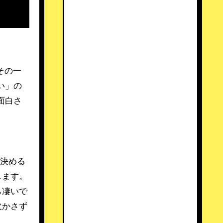
その一
い」の
面白さ
を決める
します。
ら凄いで
欠かさず