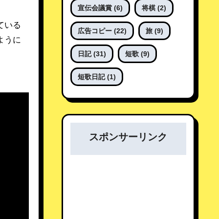
宣伝会議賞
(6)
将棋
(2)
ている
広告コピー
(22)
旅
(9)
ように
日記
(31)
短歌
(9)
短歌日記
(1)
スポンサーリンク