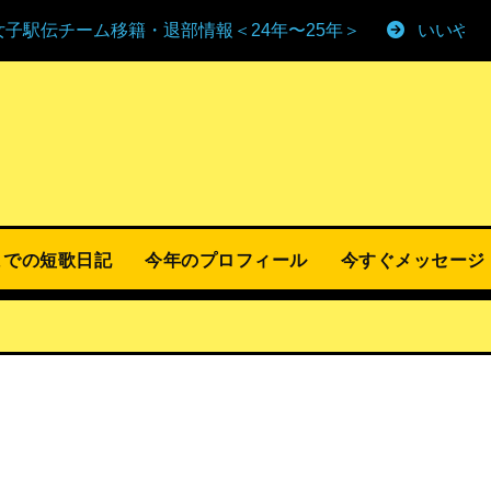
女子駅伝チーム移籍・退部情報＜24年〜25年＞
いいやま
までの短歌日記
今年のプロフィール
今すぐメッセージ