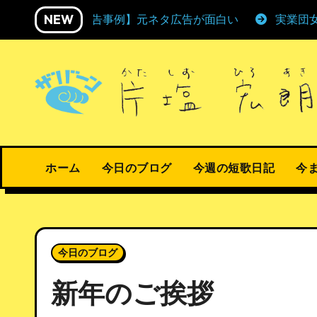
内
NEW
【広告事例】元ネタ広告が面白い
実業団
容
を
ス
キ
ッ
プ
ホーム
今日のブログ
今週の短歌日記
今
今日のブログ
新年のご挨拶