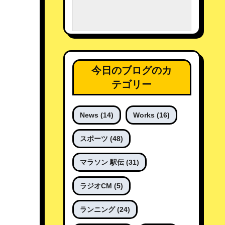
今日のブログのカ
テゴリー
News
(14)
Works
(16)
スポーツ
(48)
マラソン 駅伝
(31)
ラジオCM
(5)
ランニング
(24)