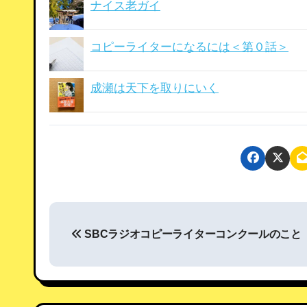
ナイス老ガイ
コピーライターになるには＜第０話＞
成瀬は天下を取りにいく
投
SBCラジオコピーライターコンクールのこと
稿
ナ
ビ