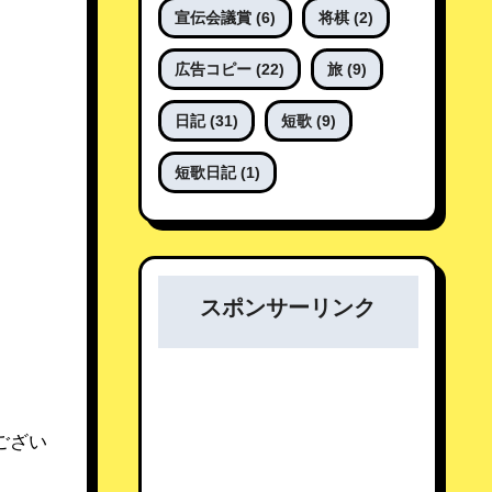
宣伝会議賞
(6)
将棋
(2)
広告コピー
(22)
旅
(9)
日記
(31)
短歌
(9)
短歌日記
(1)
スポンサーリンク
ござい