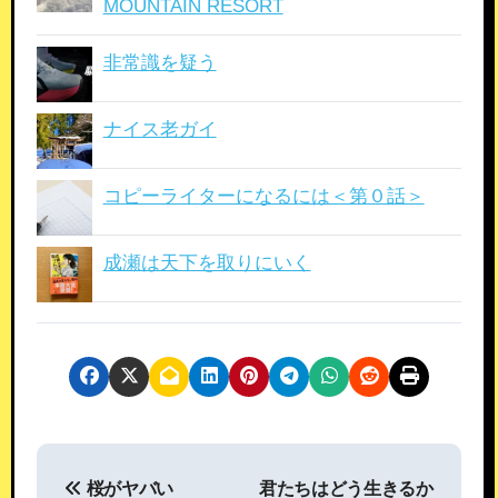
MOUNTAIN RESORT
非常識を疑う
ナイス老ガイ
コピーライターになるには＜第０話＞
成瀬は天下を取りにいく
投
桜がヤバい
君たちはどう生きるか