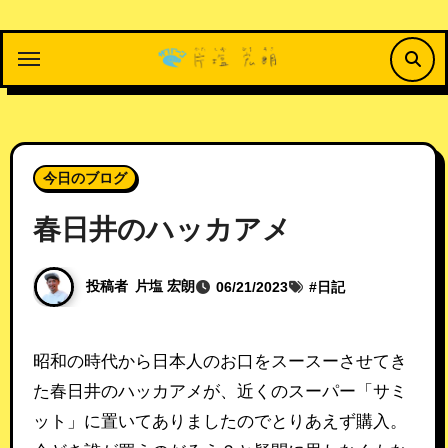
内
容
を
ス
キ
ッ
今日のブログ
プ
春日井のハッカアメ
投稿者
片塩 宏朗
06/21/2023
#
日記
昭和の時代から日本人のお口をスースーさせてき
た春日井のハッカアメが、近くのスーパー「サミ
ット」に置いてありましたのでとりあえず購入。