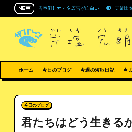
内
NEW
【広告事例】元ネタ広告が面白い
実業団
容
を
ス
キ
ッ
プ
ホーム
今日のブログ
今週の短歌日記
今
今日のブログ
君たちはどう生きる