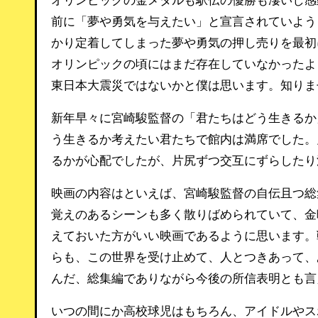
オリンピックの金メダルも駅伝の優勝も凄いし感
前に「夢や勇気を与えたい」と宣言されていよう
かり定着してしまった夢や勇気の押し売りを最初
オリンピックの頃にはまだ存在していなかったよ
東日本大震災ではないかと僕は思います。知りま
新年早々に宮崎駿監督の「君たちはどう生きるか
う生きるか考えたい君たちで館内は満席でした。
るかが心配でしたが、片尻ずつ交互にずらしたり
映画の内容はといえば、宮崎駿監督の自伝且つ総
覚えのあるシーンも多く散りばめられていて、金
えておいた方がいい映画であるように思います。
らも、この世界を受け止めて、人とつきあって、
んだ、総集編でありながら今後の所信表明とも言
いつの間にか高校球児はもちろん、アイドルやス