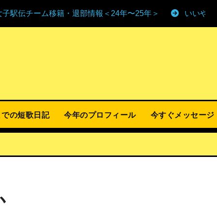
女子駅伝チーム移籍・退部情報＜24年〜25年＞
いいやま
までの短歌日記
今年のプロフィール
今すぐメッセージ
か