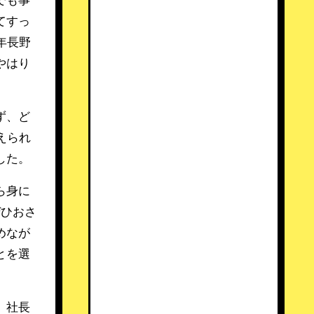
でも事
てすっ
年長野
やはり
ず、ど
えられ
した。
ら身に
ぜひおさ
めなが
とを選
。社長