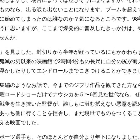
動しますし、場合によっては泣きそうになりますが、それ
ものなら、出る涙も出ないことになります。ブームを超え
に始めてしまったのは誰なのか？気になるところです。98
うに思いますが、ここまで爆発的に普及したきっかけは、
せんが。
」を見ました。封切りから半年が経っているにもかかわら
鬼滅の刃以来の映画館で2時間4分もの長尺に自分の尻が耐
浮かしたりしてエンドロールまでこぎつけることができま
集編のようなお話で、今までのジブリ作品を観てきた方な
曜ロードショーだけでナウシカを５〜6回見た世代なら、
戦争を生き抜いた監督が、誰しもに潜む拭えない悪意を認
あっち側に行くことを拒否し、まだ現世でものをつくるこ
える映画でした。
ポーツ選手も、そのほとんどが自分より年下になりました