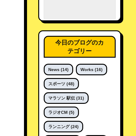
今日のブログのカ
テゴリー
News
(14)
Works
(16)
スポーツ
(48)
マラソン 駅伝
(31)
ラジオCM
(5)
ランニング
(24)