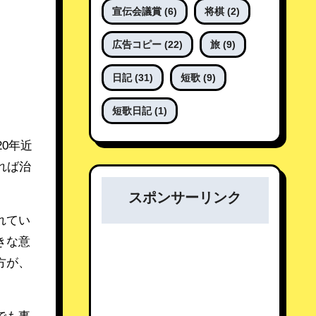
宣伝会議賞
(6)
将棋
(2)
広告コピー
(22)
旅
(9)
日記
(31)
短歌
(9)
短歌日記
(1)
0年近
れば治
スポンサーリンク
れてい
きな意
方が、