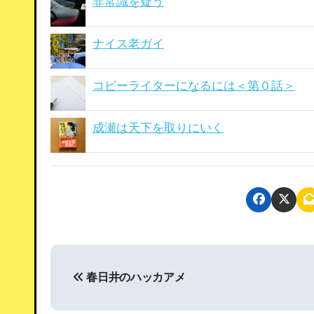
非常識を疑う
ナイス老ガイ
コピーライターになるには＜第０話＞
成瀬は天下を取りにいく
投
春日井のハッカアメ
稿