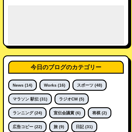
ペ
ー
ジ
送
り
今日のブログのカテゴリー
News
(14)
Works
(16)
スポーツ
(48)
マラソン 駅伝
(31)
ラジオCM
(5)
ランニング
(24)
宣伝会議賞
(6)
将棋
(2)
広告コピー
(22)
旅
(9)
日記
(31)