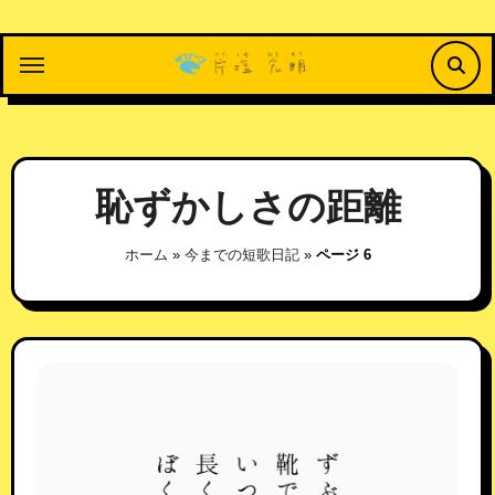
内
容
を
ス
キ
ッ
恥ずかしさの距離
プ
ホーム
»
今までの短歌日記
»
ページ 6